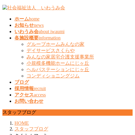
コ
ナ
ン
ビ
ホーム
home
テ
ゲ
お知らせ
news
ン
ー
いわうみ会
about iwaumi
ツ
シ
各施設概要
information
へ
ョ
グループホームみんなの家
ス
ン
デイサービスさくらや
キ
に
みんなの家居宅介護支援事業所
ッ
移
小規模多機能ホームにじヶ丘
プ
動
ヘルパステーションにじヶ丘
コンディショニングジム
ブログ
採用情報
recruit
アクセス
access
お問い合わせ
スタッフブログ
HOME
スタッフブログ