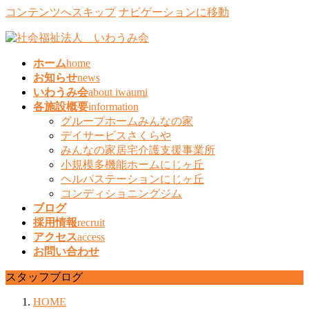
コンテンツへスキップ
ナビゲーションに移動
ホーム
home
お知らせ
news
いわうみ会
about iwaumi
各施設概要
information
グループホームみんなの家
デイサービスさくらや
みんなの家居宅介護支援事業所
小規模多機能ホームにじヶ丘
ヘルパステーションにじヶ丘
コンディショニングジム
ブログ
採用情報
recruit
アクセス
access
お問い合わせ
スタッフブログ
HOME