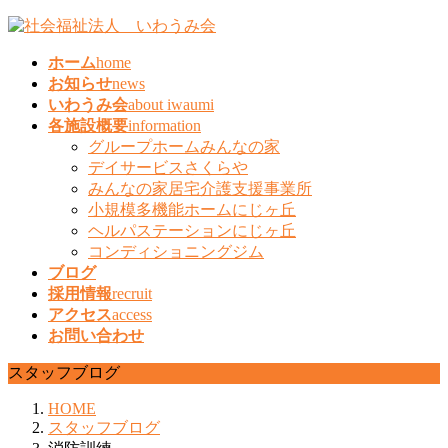
コ
ナ
ン
ビ
ホーム
home
テ
ゲ
お知らせ
news
ン
ー
いわうみ会
about iwaumi
ツ
シ
各施設概要
information
へ
ョ
グループホームみんなの家
ス
ン
デイサービスさくらや
キ
に
みんなの家居宅介護支援事業所
ッ
移
小規模多機能ホームにじヶ丘
プ
動
ヘルパステーションにじヶ丘
コンディショニングジム
ブログ
採用情報
recruit
アクセス
access
お問い合わせ
スタッフブログ
HOME
スタッフブログ