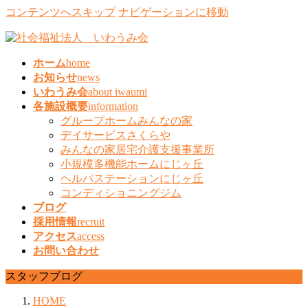
コンテンツへスキップ
ナビゲーションに移動
ホーム
home
お知らせ
news
いわうみ会
about iwaumi
各施設概要
information
グループホームみんなの家
デイサービスさくらや
みんなの家居宅介護支援事業所
小規模多機能ホームにじヶ丘
ヘルパステーションにじヶ丘
コンディショニングジム
ブログ
採用情報
recruit
アクセス
access
お問い合わせ
スタッフブログ
HOME