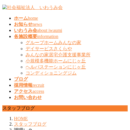
コ
ナ
ン
ビ
ホーム
home
テ
ゲ
お知らせ
news
ン
ー
いわうみ会
about iwaumi
ツ
シ
各施設概要
information
へ
ョ
グループホームみんなの家
ス
ン
デイサービスさくらや
キ
に
みんなの家居宅介護支援事業所
ッ
移
小規模多機能ホームにじヶ丘
プ
動
ヘルパステーションにじヶ丘
コンディショニングジム
ブログ
採用情報
recruit
アクセス
access
お問い合わせ
スタッフブログ
HOME
スタッフブログ