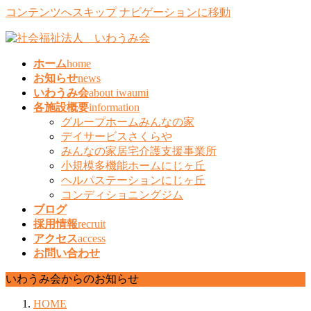
コンテンツへスキップ
ナビゲーションに移動
ホーム
home
お知らせ
news
いわうみ会
about iwaumi
各施設概要
information
グループホームみんなの家
デイサービスさくらや
みんなの家居宅介護支援事業所
小規模多機能ホームにじヶ丘
ヘルパステーションにじヶ丘
コンディショニングジム
ブログ
採用情報
recruit
アクセス
access
お問い合わせ
いわうみ会からのお知らせ
HOME