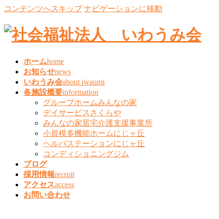
コンテンツへスキップ
ナビゲーションに移動
ホーム
home
お知らせ
news
いわうみ会
about iwaumi
各施設概要
information
グループホームみんなの家
デイサービスさくらや
みんなの家居宅介護支援事業所
小規模多機能ホームにじヶ丘
ヘルパステーションにじヶ丘
コンディショニングジム
ブログ
採用情報
recruit
アクセス
access
お問い合わせ