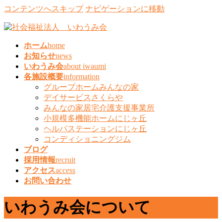
コンテンツへスキップ
ナビゲーションに移動
ホーム
home
お知らせ
news
いわうみ会
about iwaumi
各施設概要
information
グループホームみんなの家
デイサービスさくらや
みんなの家居宅介護支援事業所
小規模多機能ホームにじヶ丘
ヘルパステーションにじヶ丘
コンディショニングジム
ブログ
採用情報
recruit
アクセス
access
お問い合わせ
いわうみ会について