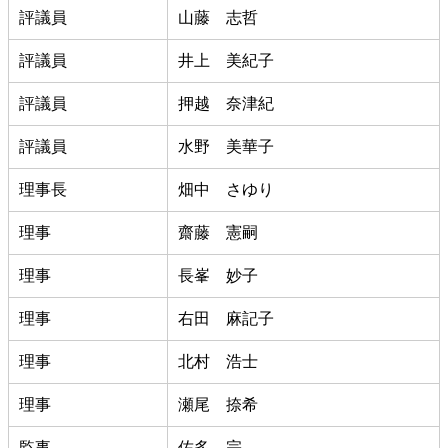
評議員
山藤 志哲
評議員
井上 美紀子
評議員
押越 奈津紀
評議員
水野 美華子
理事長
畑中 さゆり
理事
齋藤 憲嗣
理事
長峯 妙子
理事
右田 麻記子
理事
北村 浩士
理事
瀬尾 捺希
監事
佐多 宗