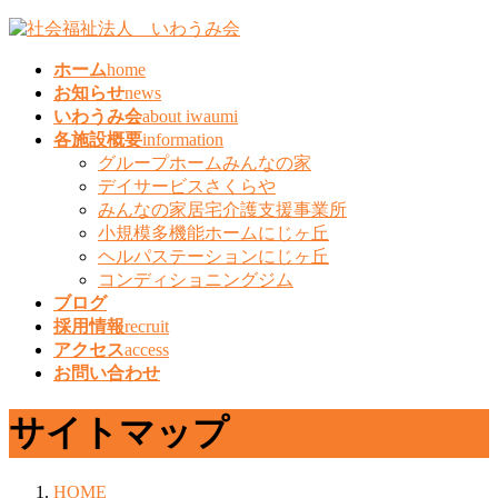
コ
ナ
ン
ビ
ホーム
home
テ
ゲ
お知らせ
news
ン
ー
いわうみ会
about iwaumi
ツ
シ
各施設概要
information
へ
ョ
グループホームみんなの家
ス
ン
デイサービスさくらや
キ
に
みんなの家居宅介護支援事業所
ッ
移
小規模多機能ホームにじヶ丘
プ
動
ヘルパステーションにじヶ丘
コンディショニングジム
ブログ
採用情報
recruit
アクセス
access
お問い合わせ
サイトマップ
HOME