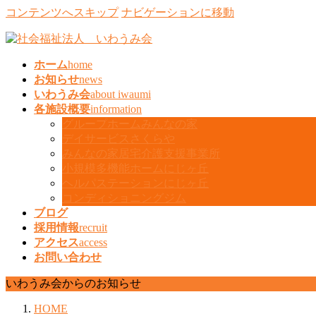
コンテンツへスキップ
ナビゲーションに移動
ホーム
home
お知らせ
news
いわうみ会
about iwaumi
各施設概要
information
グループホームみんなの家
デイサービスさくらや
みんなの家居宅介護支援事業所
小規模多機能ホームにじヶ丘
ヘルパステーションにじヶ丘
コンディショニングジム
ブログ
採用情報
recruit
アクセス
access
お問い合わせ
いわうみ会からのお知らせ
HOME