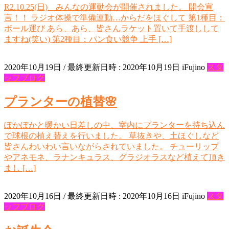
R2.10.25(日) みんなの運動会が開催されました。 開会宣
言！！ ラジオ体操で準備運動…からだをほぐして 第1種目：
ボール運び あら、あら、皆さんラケット置いて手渡しして
ますね(笑い) 第2種目：パン食い競争 上手 […]
2020年10月19日
/ 最終更新日時 :
2020年10月19日
iFujino
スタ
ッフブログ
プランターの植替🌸
ぽかぽかと暖かい日差しの中、室内にプランターを持ち込ん
で球根の植え替えを行いました。 草抜きや、土ほぐしなど
皆さんわいわい言いながらされていました。 チューリップ
やアネモネ、ラナンキュラス、グラジオラスなど植えて頂き
まし […]
2020年10月16日
/ 最終更新日時 :
2020年10月16日
iFujino
スタ
ッフブログ