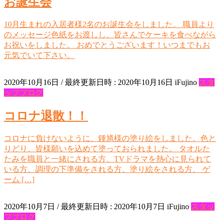
お誕生会
10月生まれの入居者様2名のお誕生会をしました。 職員より
のメッセージ色紙をお渡しし、皆さんでケーキを食べながら
お祝いをしました。 おめでとうございます！いつまでもお
元気でいて下さい。
2020年10月16日
/ 最終更新日時 :
2020年10月16日
iFujino
スタ
ッフブログ
コロナ退散！！
コロナに負けないように、鍾馗様の塗り絵をしました。色と
りどり、皆様願いを込めて塗っておられました。 タオルた
たみを職員と一緒にされる方、TVドラマを熱心に見られて
いる方、調理の下準備をされる方、塗り絵をされる方、 ゲ
ーム […]
2020年10月7日
/ 最終更新日時 :
2020年10月7日
iFujino
スタッ
フブログ