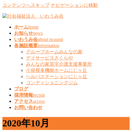
コンテンツへスキップ
ナビゲーションに移動
ホーム
home
お知らせ
news
いわうみ会
about iwaumi
各施設概要
information
グループホームみんなの家
デイサービスさくらや
みんなの家居宅介護支援事業所
小規模多機能ホームにじヶ丘
ヘルパステーションにじヶ丘
コンディショニングジム
ブログ
採用情報
recruit
アクセス
access
お問い合わせ
2020年10月