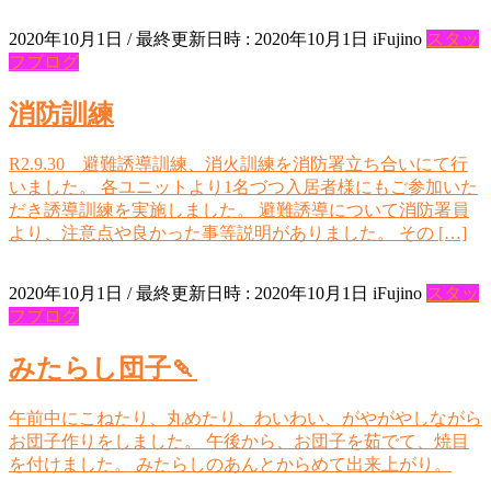
2020年10月1日
/ 最終更新日時 :
2020年10月1日
iFujino
スタッ
フブログ
消防訓練
R2.9.30 避難誘導訓練、消火訓練を消防署立ち合いにて行
いました。 各ユニットより1名づつ入居者様にもご参加いた
だき誘導訓練を実施しました。 避難誘導について消防署員
より、注意点や良かった事等説明がありました。 その […]
2020年10月1日
/ 最終更新日時 :
2020年10月1日
iFujino
スタッ
フブログ
みたらし団子🍡
午前中にこねたり、丸めたり、わいわい、がやがやしながら
お団子作りをしました。 午後から、お団子を茹でて、焼目
を付けました。 みたらしのあんとからめて出来上がり。