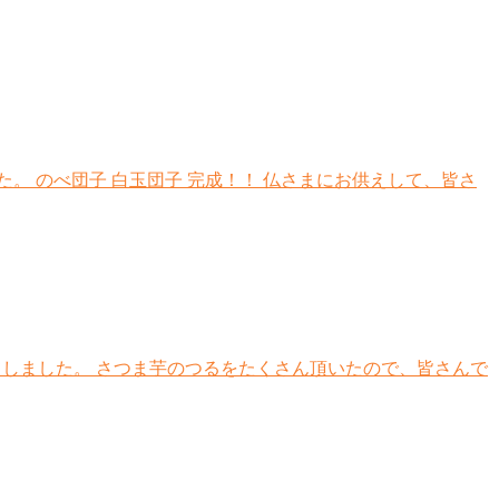
 のべ団子 白玉団子 完成！！ 仏さまにお供えして、皆さ
てしました。 さつま芋のつるをたくさん頂いたので、皆さんで