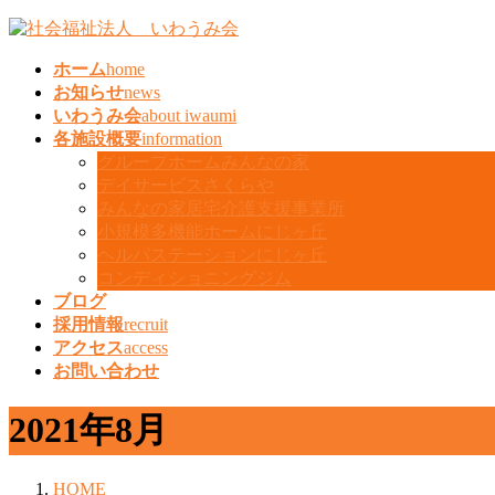
コ
ナ
ン
ビ
ホーム
home
テ
ゲ
お知らせ
news
ン
ー
いわうみ会
about iwaumi
ツ
シ
各施設概要
information
へ
ョ
グループホームみんなの家
ス
ン
デイサービスさくらや
キ
に
みんなの家居宅介護支援事業所
ッ
移
小規模多機能ホームにじヶ丘
プ
動
ヘルパステーションにじヶ丘
コンディショニングジム
ブログ
採用情報
recruit
アクセス
access
お問い合わせ
2021年8月
HOME