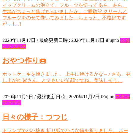
イップクリームの泡立て、フルーツを切って あら、あら、
生地がちょっと焦げちゃいましたが、ご愛敬💛 クリームと
フルーツをのせて巻いてみました…ちょっと、不格好です
が… […]
2020年11月17日
/ 最終更新日時 :
2020年11月17日
iFujino
スタ
ッフブログ
おやつ作り🍩
ホットケーキを焼きました。 上手に焼けるかな～♪ さあ、召
し上がれ 皆さん、とてもいい笑顔ですね。美味しそう。
2020年11月2日
/ 最終更新日時 :
2020年11月2日
iFujino
スタッ
フブログ
日々の様子：つつじ
トランプでババ抜き 折り紙で小さな鶴を折りました。 ボー