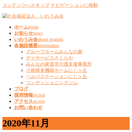
コンテンツへスキップ
ナビゲーションに移動
ホーム
home
お知らせ
news
いわうみ会
about iwaumi
各施設概要
information
グループホームみんなの家
デイサービスさくらや
みんなの家居宅介護支援事業所
小規模多機能ホームにじヶ丘
ヘルパステーションにじヶ丘
コンディショニングジム
ブログ
採用情報
recruit
アクセス
access
お問い合わせ
2020年11月