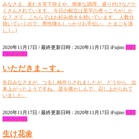
みなさま、皮むき等下拵えや、簡単な調理、盛り付けなどた
くさんされています。 今日の献立は里芋の煮っころがしか
な？ さて、こちらではお好み焼きを焼いています。 人数分
焼いていくので、男性陣もしっかりお手伝い。 たまごを潰
し […]
2020年11月17日
/ 最終更新日時 :
2020年11月17日
iFujino
スタ
ッフブログ
いただきま～す。
先日みなさまが、つるし柿作りされましたが、どうやら、出
来上がったようですね。 昔を懐かしんで、召し上がられて
いました。
2020年11月17日
/ 最終更新日時 :
2020年11月17日
iFujino
スタ
ッフブログ
生け花🌼