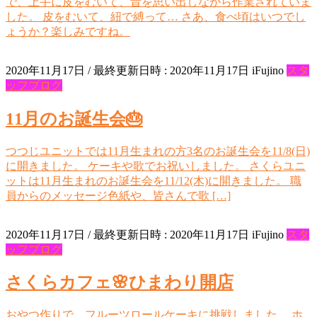
で、上手に皮をむいて、昔を思い出しながら作業されていま
した。 皮をむいて、紐で縛って… さあ、食べ頃はいつでし
ょうか？楽しみですね。
2020年11月17日
/ 最終更新日時 :
2020年11月17日
iFujino
スタ
ッフブログ
11月のお誕生会🎂
つつじユニットでは11月生まれの方3名のお誕生会を11/8(日)
に開きました。 ケーキや歌でお祝いしました。 さくらユニ
ットは11月生まれのお誕生会を11/12(木)に開きました。 職
員からのメッセージ色紙や、皆さんで歌 […]
2020年11月17日
/ 最終更新日時 :
2020年11月17日
iFujino
スタ
ッフブログ
さくらカフェ🌸ひまわり開店
おやつ作りで、フルーツロールケーキに挑戦しました。 ホ