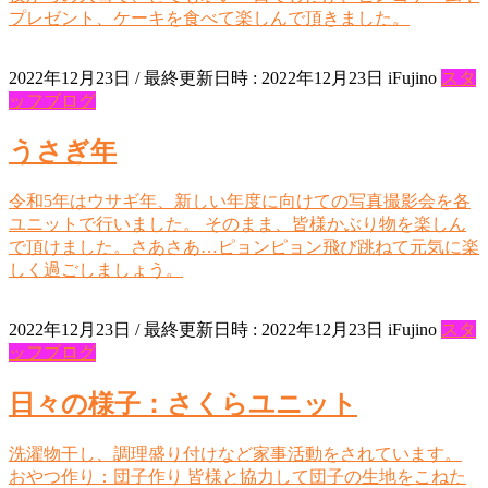
プレゼント、ケーキを食べて楽しんで頂きました。
2022年12月23日
/ 最終更新日時 :
2022年12月23日
iFujino
スタ
ッフブログ
うさぎ年
令和5年はウサギ年、新しい年度に向けての写真撮影会を各
ユニットで行いました。 そのまま、皆様かぶり物を楽しん
で頂けました。さあさあ…ピョンピョン飛び跳ねて元気に楽
しく過ごしましょう。
2022年12月23日
/ 最終更新日時 :
2022年12月23日
iFujino
スタ
ッフブログ
日々の様子：さくらユニット
洗濯物干し、調理盛り付けなど家事活動をされています。
おやつ作り：団子作り 皆様と協力して団子の生地をこねた