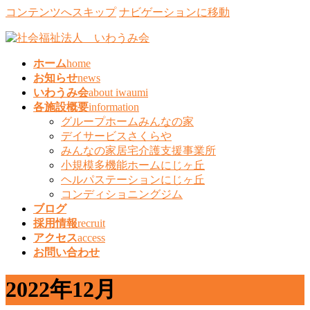
コンテンツへスキップ
ナビゲーションに移動
ホーム
home
お知らせ
news
いわうみ会
about iwaumi
各施設概要
information
グループホームみんなの家
デイサービスさくらや
みんなの家居宅介護支援事業所
小規模多機能ホームにじヶ丘
ヘルパステーションにじヶ丘
コンディショニングジム
ブログ
採用情報
recruit
アクセス
access
お問い合わせ
2022年12月