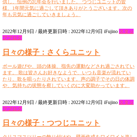
供し、恒例の忘年会を行いました。 つつじユニットの皆
様、1年間元気に過ごして頂きありがとうございます。次の
年も元気に過ごしていきましょう。
2022年12月9日
/ 最終更新日時 :
2022年12月9日
iFujino
スタッ
フブログ
日々の様子：さくらユニット
ボール遊びや、頭の体操、指先の運動などされ過ごされてい
ます。 歌は皆さんお好きなようで、いつも音楽が流れてい
たり、歌を唄ったりされています。声の調子でその日の体調
や、気持ちの状態を察していくのに大変助かっています。
2022年12月9日
/ 最終更新日時 :
2022年12月9日
iFujino
スタッ
フブログ
日々の様子：つつじユニット
クリスマスツリーの飾り付けや、壁画作成をワイワイと楽し