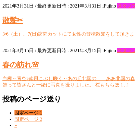
2021年3月31日
/ 最終更新日時 :
2021年3月31日
iFujino
スタッ
散髪✂
3/6（土）、7(日)訪問カットにて女性の皆様散髪をして頂き
2021年3月15日
/ 最終更新日時 :
2021年3月15日
iFujino
スタッ
春の訪れ🌸
白樺～青空♪南風こぶし咲く～あの丘北国の ああ北国の春～
飾って皆さんと一緒に写真を撮りました。 桜もちらほ […]
投稿のページ送り
固定ページ
1
固定ページ
2
»