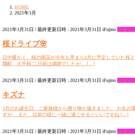
HOME
2021年3月
2021年3月31日
/ 最終更新日時 :
2021年3月31日
iFujino
スタッ
桜ドライブ🌸
日中暖かく、桜の開花が今年も早まり4月に予定していた桜ドライ
隅町 大平桜 二日前は満開でしたが… […]
2021年3月31日
/ 最終更新日時 :
2021年3月31日
iFujino
スタッ
キズナ
3月のお誕生日、ご家族様から贈り物が届きました。 お礼の
すが… また、以前の様に一緒に過ごせるといいですね […]
2021年3月31日
/ 最終更新日時 :
2021年3月31日
iFujino
スタッ