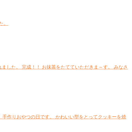
た。
れました。 完成！！ お抹茶をたてていただきま～す。 みなさ
、手作りおやつの日です。 かわいい型をとってクッキーを焼