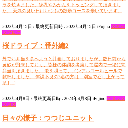
ラを焼きました。練乳やみかんをトッピングして頂きまし
た。 天気の良い日はいつもの散歩コースを歩いています。
2023年4月15日
/ 最終更新日時 :
2023年4月15日
iFujino
スタッ
フブログ
桜ドライブ：番外編2
外でお弁当を食べようと計画しておりましたが、数日前から
黄砂が飛来しており、皆様の体調を考慮して屋内で一緒に筍
弁当を頂きました。 歌を唄って、ノンアルコールビールで
乾杯しました。 体調不良の3名の方は、別室で召し上がって
頂 […]
2023年4月8日
/ 最終更新日時 :
2023年4月8日
iFujino
スタッフ
ブログ
日々の様子：つつじユニット