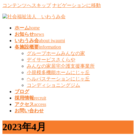
コンテンツへスキップ
ナビゲーションに移動
ホーム
home
お知らせ
news
いわうみ会
about iwaumi
各施設概要
information
グループホームみんなの家
デイサービスさくらや
みんなの家居宅介護支援事業所
小規模多機能ホームにじヶ丘
ヘルパステーションにじヶ丘
コンディショニングジム
ブログ
採用情報
recruit
アクセス
access
お問い合わせ
2023年4月