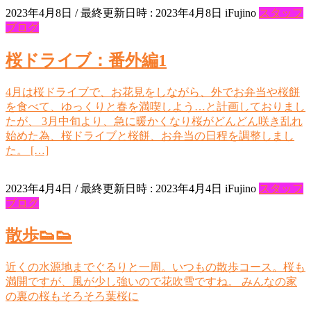
2023年4月8日
/ 最終更新日時 :
2023年4月8日
iFujino
スタッフ
ブログ
桜ドライブ：番外編1
4月は桜ドライブで、お花見をしながら、外でお弁当や桜餅
を食べて、ゆっくりと春を満喫しよう…と計画しておりまし
たが、 3月中旬より、急に暖かくなり桜がどんどん咲き乱れ
始めた為、桜ドライブと桜餅、お弁当の日程を調整しまし
た。 […]
2023年4月4日
/ 最終更新日時 :
2023年4月4日
iFujino
スタッフ
ブログ
散歩👟👟
近くの水源地までぐるりと一周。いつもの散歩コース。桜も
満開ですが、風が少し強いので花吹雪ですね。 みんなの家
の裏の桜もそろそろ葉桜に