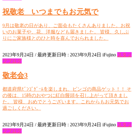
祝敬老 いつまでもお元気で
9月は敬老の日があり、ご面会もたくさんありました。お祝
いのお菓子や、花、洋服なども届きました。 皆様、久しぶ
りにご家族様とのひと時を喜んでおられました。
2023年9月24日
/ 最終更新日時 :
2023年9月24日
iFujino
スタッ
フブログ
敬老会3
都道府県ﾋﾞﾝｺﾞｹﾞｰﾑを楽しまれ、ビンゴの商品ゲット！！ そ
の後は、15時のおやつに紅白饅頭を召し上がって頂きまし
た。 皆様、おめでとうございます。これからもお元気でお
過ごしください。
2023年9月24日
/ 最終更新日時 :
2023年9月24日
iFujino
スタッ
フブログ