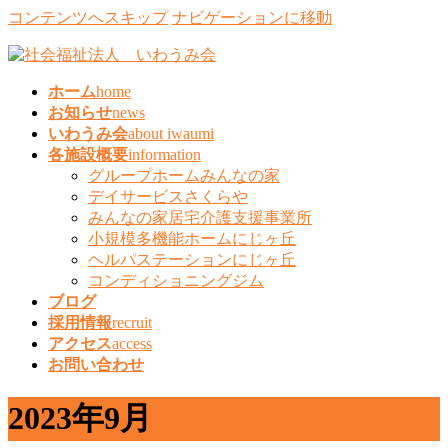
コンテンツへスキップ
ナビゲーションに移動
ホーム
home
お知らせ
news
いわうみ会
about iwaumi
各施設概要
information
グループホームみんなの家
デイサービスさくらや
みんなの家居宅介護支援事業所
小規模多機能ホームにじヶ丘
ヘルパステーションにじヶ丘
コンディショニングジム
ブログ
採用情報
recruit
アクセス
access
お問い合わせ
2023年9月