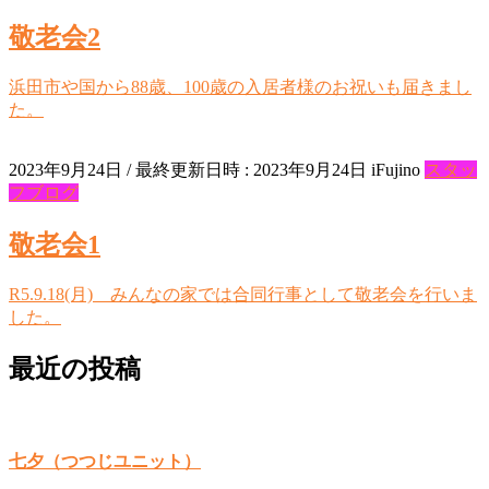
敬老会2
浜田市や国から88歳、100歳の入居者様のお祝いも届きまし
た。
2023年9月24日
/ 最終更新日時 :
2023年9月24日
iFujino
スタッ
フブログ
敬老会1
R5.9.18(月) みんなの家では合同行事として敬老会を行いま
した。
最近の投稿
七夕（つつじユニット）