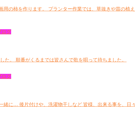
画用の柿を作ります。 プランター作業では、草抜きや苗の植え
ブログ
れました。 順番がくるまでは皆さんで歌を唄って待ちました。
ブログ
一緒に… 後片付けや、洗濯物干しなど 皆様、出来る事を、日