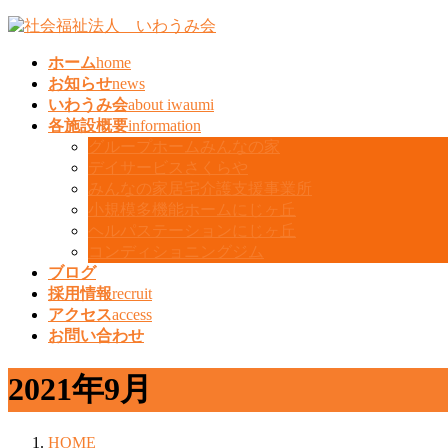
コ
ナ
ン
ビ
ホーム
home
テ
ゲ
お知らせ
news
ン
ー
いわうみ会
about iwaumi
ツ
シ
各施設概要
information
へ
ョ
グループホームみんなの家
ス
ン
デイサービスさくらや
キ
に
みんなの家居宅介護支援事業所
ッ
移
小規模多機能ホームにじヶ丘
プ
動
ヘルパステーションにじヶ丘
コンディショニングジム
ブログ
採用情報
recruit
アクセス
access
お問い合わせ
2021年9月
HOME