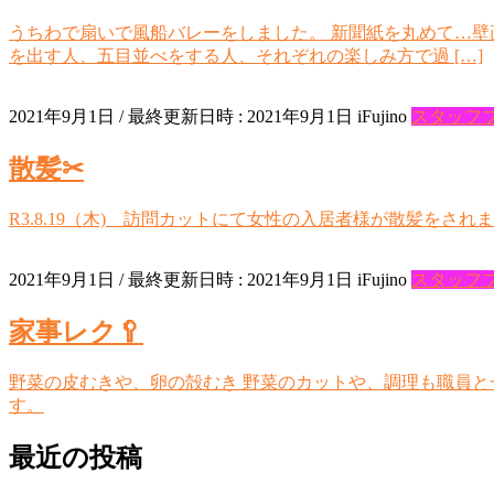
うちわで扇いで風船バレーをしました。 新聞紙を丸めて…壁
を出す人、五目並べをする人、それぞれの楽しみ方で過 […]
2021年9月1日
/ 最終更新日時 :
2021年9月1日
iFujino
スタッフ
散髪✂
R3.8.19（木) 訪問カットにて女性の入居者様が散髪をさ
2021年9月1日
/ 最終更新日時 :
2021年9月1日
iFujino
スタッフ
家事レク🥄
野菜の皮むきや、卵の殻むき 野菜のカットや、調理も職員と
す。
最近の投稿