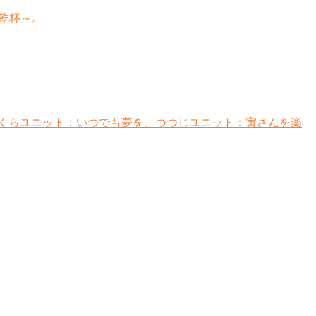
 乾杯～。
くらユニット：いつでも夢を、つつじユニット：寅さんを楽