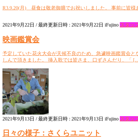
R3.9.20(月) 昼食は敬老御膳でお祝いしました。 事前
2021年9月22日
/ 最終更新日時 :
2021年9月22日
iFujino
スタッ
映画鑑賞会
予定していた花火大会が天候不良のため、急遽映画鑑賞会と
しんで頂きました。 挿入歌では皆さま、口ずさんだり、「 […
2021年9月13日
/ 最終更新日時 :
2021年9月13日
iFujino
スタッ
日々の様子：さくらユニット