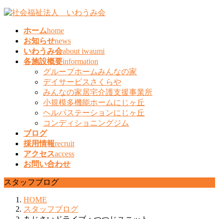
コ
ナ
ン
ビ
ホーム
home
テ
ゲ
お知らせ
news
ン
ー
いわうみ会
about iwaumi
ツ
シ
各施設概要
information
へ
ョ
グループホームみんなの家
ス
ン
デイサービスさくらや
キ
に
みんなの家居宅介護支援事業所
ッ
移
小規模多機能ホームにじヶ丘
プ
動
ヘルパステーションにじヶ丘
コンディショニングジム
ブログ
採用情報
recruit
アクセス
access
お問い合わせ
スタッフブログ
HOME
スタッフブログ