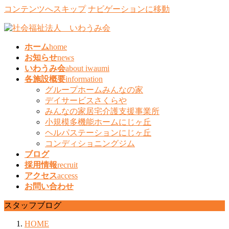
コンテンツへスキップ
ナビゲーションに移動
ホーム
home
お知らせ
news
いわうみ会
about iwaumi
各施設概要
information
グループホームみんなの家
デイサービスさくらや
みんなの家居宅介護支援事業所
小規模多機能ホームにじヶ丘
ヘルパステーションにじヶ丘
コンディショニングジム
ブログ
採用情報
recruit
アクセス
access
お問い合わせ
スタッフブログ
HOME