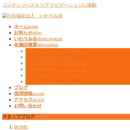
コンテンツへスキップ
ナビゲーションに移動
ホーム
home
お知らせ
news
いわうみ会
about iwaumi
各施設概要
information
グループホームみんなの家
デイサービスさくらや
みんなの家居宅介護支援事業所
小規模多機能ホームにじヶ丘
ヘルパステーションにじヶ丘
コンディショニングジム
ブログ
採用情報
recruit
アクセス
access
お問い合わせ
スタッフブログ
HOME