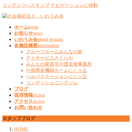
コンテンツへスキップ
ナビゲーションに移動
ホーム
home
お知らせ
news
いわうみ会
about iwaumi
各施設概要
information
グループホームみんなの家
デイサービスさくらや
みんなの家居宅介護支援事業所
小規模多機能ホームにじヶ丘
ヘルパステーションにじヶ丘
コンディショニングジム
ブログ
採用情報
recruit
アクセス
access
お問い合わせ
スタッフブログ
HOME