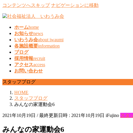
コンテンツへスキップ
ナビゲーションに移動
ホーム
home
お知らせ
news
いわうみ会
about iwaumi
各施設概要
information
ブログ
採用情報
recruit
アクセス
access
お問い合わせ
スタッフブログ
HOME
スタッフブログ
みんなの家運動会6
2021年10月19日
/ 最終更新日時 :
2021年10月19日
iFujino
スタ
みんなの家運動会6