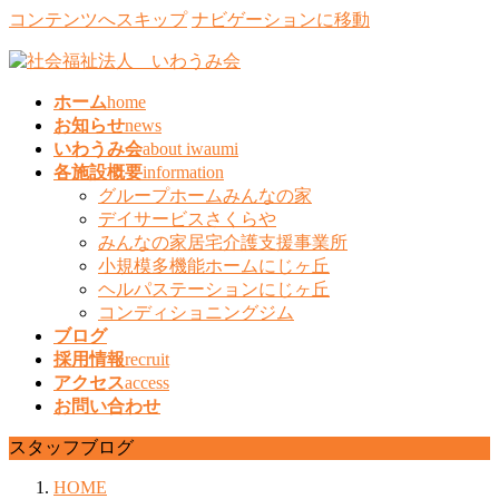
コンテンツへスキップ
ナビゲーションに移動
ホーム
home
お知らせ
news
いわうみ会
about iwaumi
各施設概要
information
グループホームみんなの家
デイサービスさくらや
みんなの家居宅介護支援事業所
小規模多機能ホームにじヶ丘
ヘルパステーションにじヶ丘
コンディショニングジム
ブログ
採用情報
recruit
アクセス
access
お問い合わせ
スタッフブログ
HOME