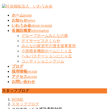
コ
ナ
ン
ビ
ホーム
home
テ
ゲ
お知らせ
news
ン
ー
いわうみ会
about iwaumi
ツ
シ
各施設概要
information
へ
ョ
グループホームみんなの家
ス
ン
デイサービスさくらや
キ
に
みんなの家居宅介護支援事業所
ッ
移
小規模多機能ホームにじヶ丘
プ
動
ヘルパステーションにじヶ丘
コンディショニングジム
ブログ
採用情報
recruit
アクセス
access
お問い合わせ
スタッフブログ
HOME
スタッフブログ