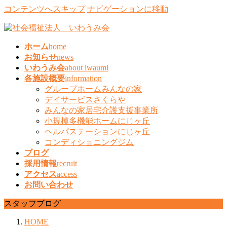
コンテンツへスキップ
ナビゲーションに移動
ホーム
home
お知らせ
news
いわうみ会
about iwaumi
各施設概要
information
グループホームみんなの家
デイサービスさくらや
みんなの家居宅介護支援事業所
小規模多機能ホームにじヶ丘
ヘルパステーションにじヶ丘
コンディショニングジム
ブログ
採用情報
recruit
アクセス
access
お問い合わせ
スタッフブログ
HOME