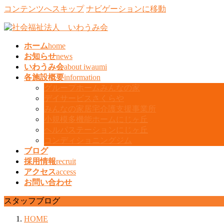
コンテンツへスキップ
ナビゲーションに移動
ホーム
home
お知らせ
news
いわうみ会
about iwaumi
各施設概要
information
グループホームみんなの家
デイサービスさくらや
みんなの家居宅介護支援事業所
小規模多機能ホームにじヶ丘
ヘルパステーションにじヶ丘
コンディショニングジム
ブログ
採用情報
recruit
アクセス
access
お問い合わせ
スタッフブログ
HOME