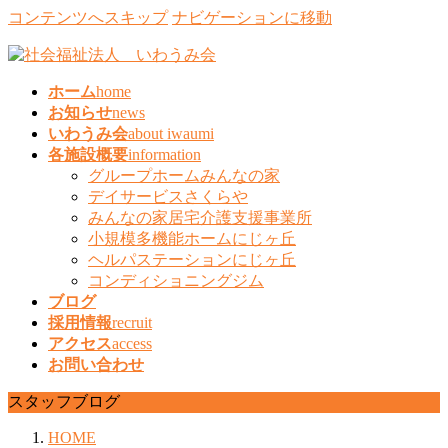
コンテンツへスキップ
ナビゲーションに移動
ホーム
home
お知らせ
news
いわうみ会
about iwaumi
各施設概要
information
グループホームみんなの家
デイサービスさくらや
みんなの家居宅介護支援事業所
小規模多機能ホームにじヶ丘
ヘルパステーションにじヶ丘
コンディショニングジム
ブログ
採用情報
recruit
アクセス
access
お問い合わせ
スタッフブログ
HOME