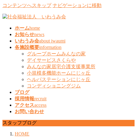
コンテンツへスキップ
ナビゲーションに移動
ホーム
home
お知らせ
news
いわうみ会
about iwaumi
各施設概要
information
グループホームみんなの家
デイサービスさくらや
みんなの家居宅介護支援事業所
小規模多機能ホームにじヶ丘
ヘルパステーションにじヶ丘
コンディショニングジム
ブログ
採用情報
recruit
アクセス
access
お問い合わせ
スタッフブログ
HOME