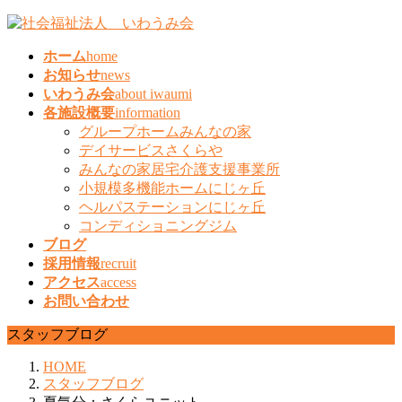
コ
ナ
ン
ビ
ホーム
home
テ
ゲ
お知らせ
news
ン
ー
いわうみ会
about iwaumi
ツ
シ
各施設概要
information
へ
ョ
グループホームみんなの家
ス
ン
デイサービスさくらや
キ
に
みんなの家居宅介護支援事業所
ッ
移
小規模多機能ホームにじヶ丘
プ
動
ヘルパステーションにじヶ丘
コンディショニングジム
ブログ
採用情報
recruit
アクセス
access
お問い合わせ
スタッフブログ
HOME
スタッフブログ