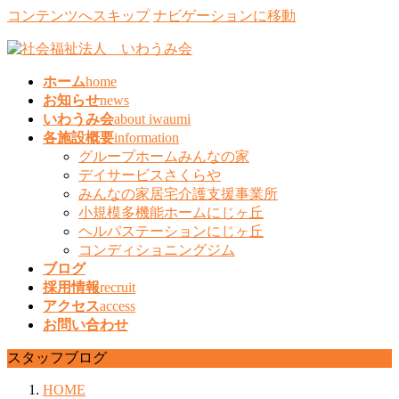
コンテンツへスキップ
ナビゲーションに移動
ホーム
home
お知らせ
news
いわうみ会
about iwaumi
各施設概要
information
グループホームみんなの家
デイサービスさくらや
みんなの家居宅介護支援事業所
小規模多機能ホームにじヶ丘
ヘルパステーションにじヶ丘
コンディショニングジム
ブログ
採用情報
recruit
アクセス
access
お問い合わせ
スタッフブログ
HOME