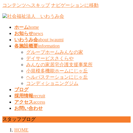
コンテンツへスキップ
ナビゲーションに移動
ホーム
home
お知らせ
news
いわうみ会
about iwaumi
各施設概要
information
グループホームみんなの家
デイサービスさくらや
みんなの家居宅介護支援事業所
小規模多機能ホームにじヶ丘
ヘルパステーションにじヶ丘
コンディショニングジム
ブログ
採用情報
recruit
アクセス
access
お問い合わせ
スタッフブログ
HOME