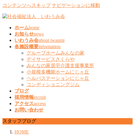
コンテンツへスキップ
ナビゲーションに移動
ホーム
home
お知らせ
news
いわうみ会
about iwaumi
各施設概要
information
グループホームみんなの家
デイサービスさくらや
みんなの家居宅介護支援事業所
小規模多機能ホームにじヶ丘
ヘルパステーションにじヶ丘
コンディショニングジム
ブログ
採用情報
recruit
アクセス
access
お問い合わせ
スタッフブログ
HOME