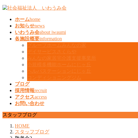
コ
ナ
ン
ビ
ホーム
home
テ
ゲ
お知らせ
news
ン
ー
いわうみ会
about iwaumi
ツ
シ
各施設概要
information
へ
ョ
グループホームみんなの家
ス
ン
デイサービスさくらや
キ
に
みんなの家居宅介護支援事業所
ッ
移
小規模多機能ホームにじヶ丘
プ
動
ヘルパステーションにじヶ丘
コンディショニングジム
ブログ
採用情報
recruit
アクセス
access
お問い合わせ
スタッフブログ
HOME
スタッフブログ