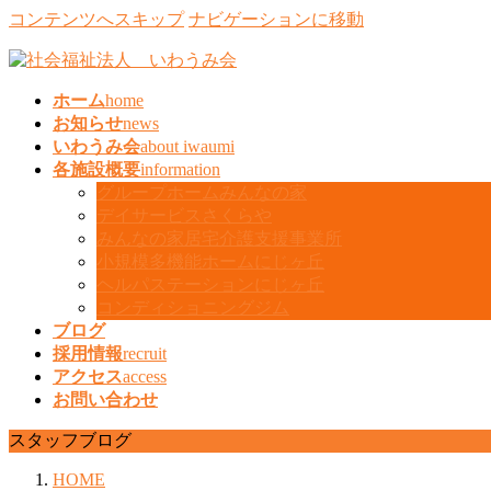
コンテンツへスキップ
ナビゲーションに移動
ホーム
home
お知らせ
news
いわうみ会
about iwaumi
各施設概要
information
グループホームみんなの家
デイサービスさくらや
みんなの家居宅介護支援事業所
小規模多機能ホームにじヶ丘
ヘルパステーションにじヶ丘
コンディショニングジム
ブログ
採用情報
recruit
アクセス
access
お問い合わせ
スタッフブログ
HOME