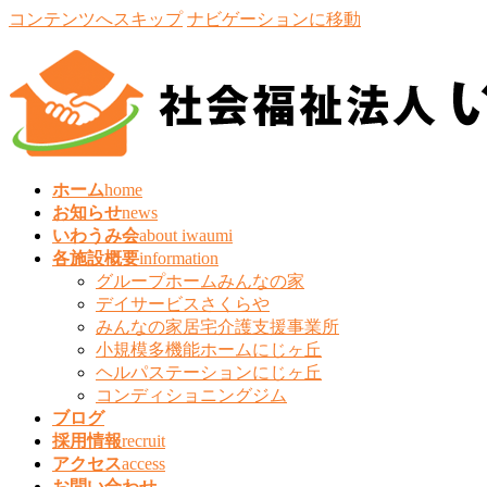
コンテンツへスキップ
ナビゲーションに移動
ホーム
home
お知らせ
news
いわうみ会
about iwaumi
各施設概要
information
グループホームみんなの家
デイサービスさくらや
みんなの家居宅介護支援事業所
小規模多機能ホームにじヶ丘
ヘルパステーションにじヶ丘
コンディショニングジム
ブログ
採用情報
recruit
アクセス
access
お問い合わせ