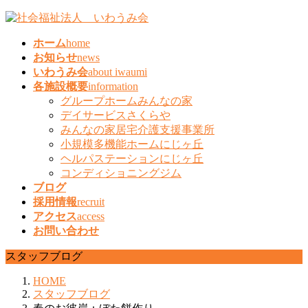
コ
ナ
ン
ビ
ホーム
home
テ
ゲ
お知らせ
news
ン
ー
いわうみ会
about iwaumi
ツ
シ
各施設概要
information
へ
ョ
グループホームみんなの家
ス
ン
デイサービスさくらや
キ
に
みんなの家居宅介護支援事業所
ッ
移
小規模多機能ホームにじヶ丘
プ
動
ヘルパステーションにじヶ丘
コンディショニングジム
ブログ
採用情報
recruit
アクセス
access
お問い合わせ
スタッフブログ
HOME
スタッフブログ