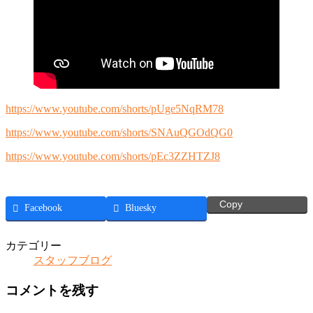
https://www.youtube.com/shorts/pUge5NqRM78
https://www.youtube.com/shorts/SNAuQGOdQG0
https://www.youtube.com/shorts/pEc3ZZHTZJ8
Copy
Facebook
Bluesky
カテゴリー
スタッフブログ
コメントを残す