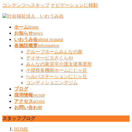
コンテンツへスキップ
ナビゲーションに移動
ホーム
home
お知らせ
news
いわうみ会
about iwaumi
各施設概要
information
グループホームみんなの家
デイサービスさくらや
みんなの家居宅介護支援事業所
小規模多機能ホームにじヶ丘
ヘルパステーションにじヶ丘
コンディショニングジム
ブログ
採用情報
recruit
アクセス
access
お問い合わせ
スタッフブログ
HOME