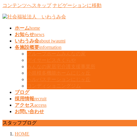
コンテンツへスキップ
ナビゲーションに移動
ホーム
home
お知らせ
news
いわうみ会
about iwaumi
各施設概要
information
グループホームみんなの家
デイサービスさくらや
みんなの家居宅介護支援事業所
小規模多機能ホームにじヶ丘
ヘルパステーションにじヶ丘
コンディショニングジム
ブログ
採用情報
recruit
アクセス
access
お問い合わせ
スタッフブログ
HOME