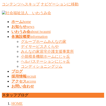
コンテンツへスキップ
ナビゲーションに移動
ホーム
home
お知らせ
news
いわうみ会
about iwaumi
各施設概要
information
グループホームみんなの家
デイサービスさくらや
みんなの家居宅介護支援事業所
小規模多機能ホームにじヶ丘
ヘルパステーションにじヶ丘
コンディショニングジム
ブログ
採用情報
recruit
アクセス
access
お問い合わせ
スタッフブログ
HOME