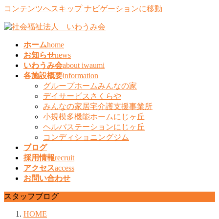
コンテンツへスキップ
ナビゲーションに移動
ホーム
home
お知らせ
news
いわうみ会
about iwaumi
各施設概要
information
グループホームみんなの家
デイサービスさくらや
みんなの家居宅介護支援事業所
小規模多機能ホームにじヶ丘
ヘルパステーションにじヶ丘
コンディショニングジム
ブログ
採用情報
recruit
アクセス
access
お問い合わせ
スタッフブログ
HOME