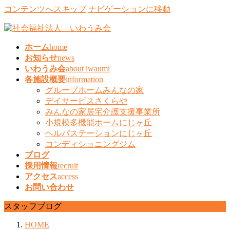
コンテンツへスキップ
ナビゲーションに移動
ホーム
home
お知らせ
news
いわうみ会
about iwaumi
各施設概要
information
グループホームみんなの家
デイサービスさくらや
みんなの家居宅介護支援事業所
小規模多機能ホームにじヶ丘
ヘルパステーションにじヶ丘
コンディショニングジム
ブログ
採用情報
recruit
アクセス
access
お問い合わせ
スタッフブログ
HOME