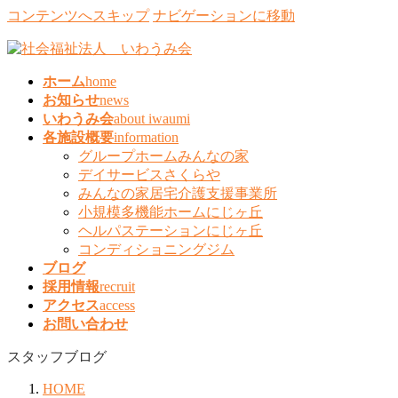
コンテンツへスキップ
ナビゲーションに移動
ホーム
home
お知らせ
news
いわうみ会
about iwaumi
各施設概要
information
グループホームみんなの家
デイサービスさくらや
みんなの家居宅介護支援事業所
小規模多機能ホームにじヶ丘
ヘルパステーションにじヶ丘
コンディショニングジム
ブログ
採用情報
recruit
アクセス
access
お問い合わせ
スタッフブログ
HOME