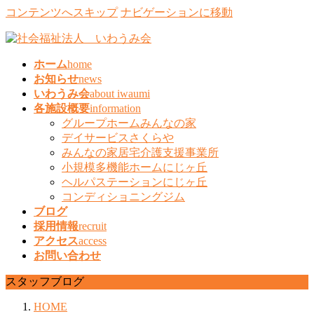
コンテンツへスキップ
ナビゲーションに移動
ホーム
home
お知らせ
news
いわうみ会
about iwaumi
各施設概要
information
グループホームみんなの家
デイサービスさくらや
みんなの家居宅介護支援事業所
小規模多機能ホームにじヶ丘
ヘルパステーションにじヶ丘
コンディショニングジム
ブログ
採用情報
recruit
アクセス
access
お問い合わせ
スタッフブログ
HOME