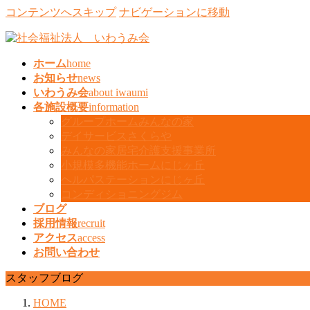
コンテンツへスキップ
ナビゲーションに移動
ホーム
home
お知らせ
news
いわうみ会
about iwaumi
各施設概要
information
グループホームみんなの家
デイサービスさくらや
みんなの家居宅介護支援事業所
小規模多機能ホームにじヶ丘
ヘルパステーションにじヶ丘
コンディショニングジム
ブログ
採用情報
recruit
アクセス
access
お問い合わせ
スタッフブログ
HOME