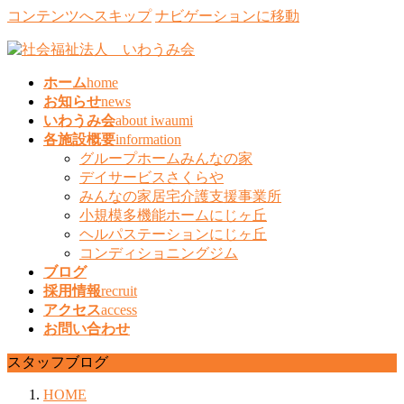
コンテンツへスキップ
ナビゲーションに移動
ホーム
home
お知らせ
news
いわうみ会
about iwaumi
各施設概要
information
グループホームみんなの家
デイサービスさくらや
みんなの家居宅介護支援事業所
小規模多機能ホームにじヶ丘
ヘルパステーションにじヶ丘
コンディショニングジム
ブログ
採用情報
recruit
アクセス
access
お問い合わせ
スタッフブログ
HOME