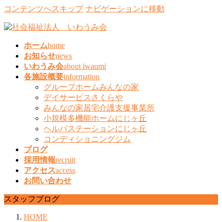
コンテンツへスキップ
ナビゲーションに移動
ホーム
home
お知らせ
news
いわうみ会
about iwaumi
各施設概要
information
グループホームみんなの家
デイサービスさくらや
みんなの家居宅介護支援事業所
小規模多機能ホームにじヶ丘
ヘルパステーションにじヶ丘
コンディショニングジム
ブログ
採用情報
recruit
アクセス
access
お問い合わせ
スタッフブログ
HOME