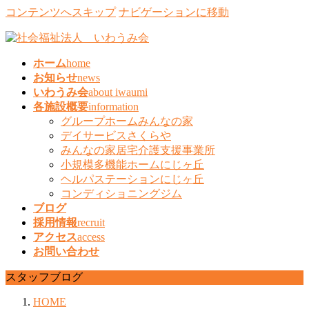
コンテンツへスキップ
ナビゲーションに移動
ホーム
home
お知らせ
news
いわうみ会
about iwaumi
各施設概要
information
グループホームみんなの家
デイサービスさくらや
みんなの家居宅介護支援事業所
小規模多機能ホームにじヶ丘
ヘルパステーションにじヶ丘
コンディショニングジム
ブログ
採用情報
recruit
アクセス
access
お問い合わせ
スタッフブログ
HOME