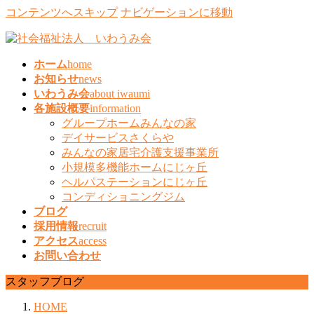
コンテンツへスキップ
ナビゲーションに移動
ホーム
home
お知らせ
news
いわうみ会
about iwaumi
各施設概要
information
グループホームみんなの家
デイサービスさくらや
みんなの家居宅介護支援事業所
小規模多機能ホームにじヶ丘
ヘルパステーションにじヶ丘
コンディショニングジム
ブログ
採用情報
recruit
アクセス
access
お問い合わせ
スタッフブログ
HOME